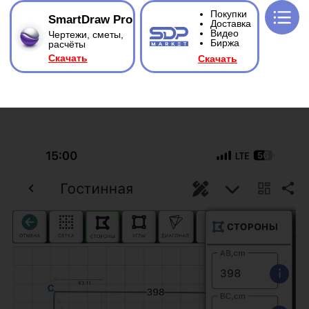
Покупки
SmartDraw Pro
Доставка
Видео
Чертежи, сметы,
Биржа
расчёты
Ска
чать
Ска
чать