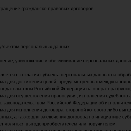
екращение гражданско-правовых договоров
субъектом персональных данных
ранение, уничтожение и обезличивание персональных данны
ляется с согласия субъекта персональных данных на обраб
има для достижения целей, предусмотренных международн
нодательством Российской Федерации на оператора функци
а для осуществления правосудия, исполнения судебного ак
с законодательством Российской Федерации об исполнител
ма для исполнения договора, стороной которого либо выг
анных, а также для заключения договора по инициативе суб
ет являться выгодоприобретателем или поручителем.
ма для осуществления прав и законных интересов оператор