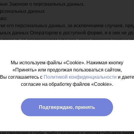
ные Законом о персональных данных.
ерсональных данных
во:
и его персональных данных, за исключением случаев, пр
ьных данных Оператором в доступной форме, и в них не д
 данных, за исключением случаев, когда имеются законные
олучения установлен Законом о персональных данных;
ональных данных, их блокирования или уничтожения в случ
но полученными или не являются необходимыми для заявле
Мы используем файлы «Cookie». Нажимая кнопку
их прав;
«Принять» или продолжая пользоваться сайтом,
ия при обработке персональных данных в целях продвижения
Вы соглашаетесь с
Политикой конфиденциальности
и дает
ых данных, а также, на направление требования о прекращ
согласие на обработку файлов «Cookie».
ите прав субъектов персональных данных или в судебном 
сональных данных;
ных законодательством РФ.
Подтверждаю, принять
ые о себе;
нии, изменении) своих персональных данных.
ые сведения о себе, либо сведения о другом субъекте перс