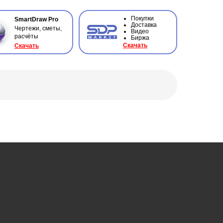
Покупки
SmartDraw Pro
Доставка
Чертежи, сметы,
Видео
расчёты
Биржа
Ска
чать
Ска
чать