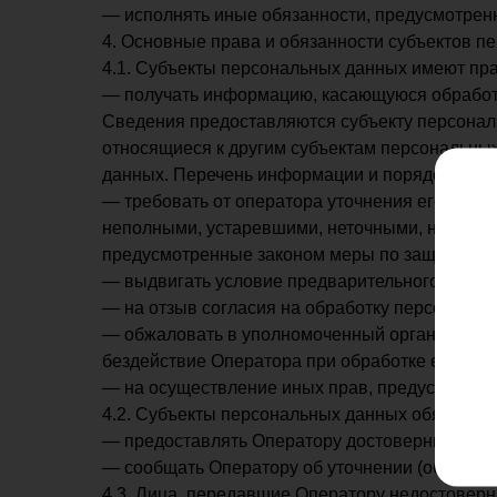
— исполнять иные обязанности, предусмотрен
4. Основные права и обязанности субъектов п
4.1. Субъекты персональных данных имеют пра
— получать информацию, касающуюся обработк
Сведения предоставляются субъекту персонал
относящиеся к другим субъектам персональных
данных. Перечень информации и порядок ее п
— требовать от оператора уточнения его перс
неполными, устаревшими, неточными, незакон
предусмотренные законом меры по защите сво
— выдвигать условие предварительного соглас
— на отзыв согласия на обработку персональн
— обжаловать в уполномоченный орган по защ
бездействие Оператора при обработке его пер
— на осуществление иных прав, предусмотрен
4.2. Субъекты персональных данных обязаны:
— предоставлять Оператору достоверные данн
— сообщать Оператору об уточнении (обновле
4.3. Лица, передавшие Оператору недостоверн