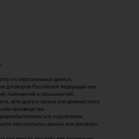
х
отку его персональных данных.
ым договором Российской Федерации или
й, полномочий и обязанностей.
та, акта другого органа или должностного
ьном производстве.
одоприобретателем или поручителем
ъекта персональных данных или договора,
а или третьих лиц либо для достижения