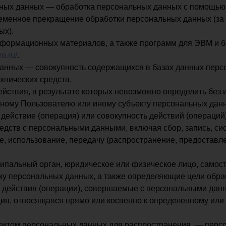
ьных данных — обработка персональных данных с помощью 
еменное прекращение обработки персональных данных (за 
ых).
информационных материалов, а также программ для ЭВМ и б
o.ru/
.
данных — совокупность содержащихся в базах данных пер
хнических средств.
ействия, в результате которых невозможно определить бе
ному Пользователю или иному субъекту персональных дан
действие (операция) или совокупность действий (операци
едств с персональными данными, включая сбор, запись, си
е, использование, передачу (распространение, предоставле
ципальный орган, юридическое или физическое лицо, самос
у персональных данных, а также определяющие цели обра
 действия (операции), совершаемые с персональными дан
я, относящаяся прямо или косвенно к определенному или
ектом персональных данных для распространения, — персо