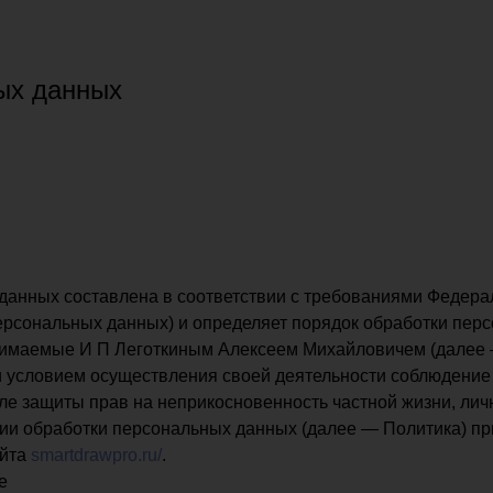
ых данных
анных составлена в соответствии с требованиями Федераль
ерсональных данных) и определяет порядок обработки пер
нимаемые И П Леготкиным Алексеем Михайловичем (далее 
и условием осуществления своей деятельности соблюдение 
ле защиты прав на неприкосновенность частной жизни, лич
ии обработки персональных данных (далее — Политика) пр
айта
smartdrawpro.ru/
.
е