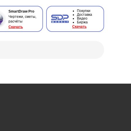
Покупки
SmartDraw Pro
Доставка
Чертежи, сметы,
Видео
расчёты
Биржа
Ска
чать
Ска
чать