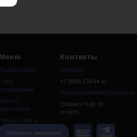
Меню
Контакты
Раздел Маркет
Телеграм
Стать
+7 (925) 179-04-11
поставщиком
SmartDrawMarket@yandex.ru
Скачать
График с 9 до 18
приложение
по МСК
Открыть ПВЗ в
своем городе
Оплатить лицензию