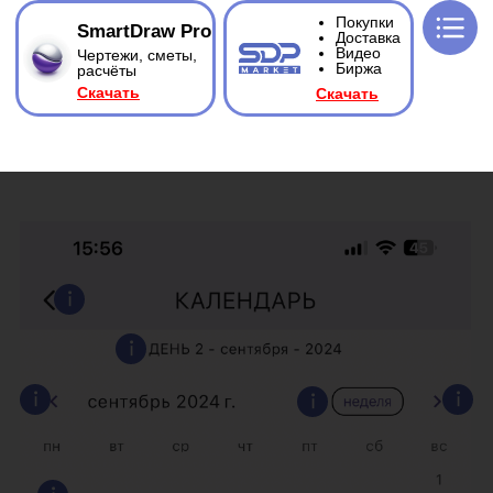
Покупки
SmartDraw Pro
Доставка
Видео
Чертежи, сметы,
Биржа
расчёты
Ска
чать
Ска
чать