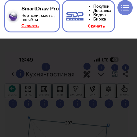
Покупки
SmartDraw Pro
Доставка
Видео
Чертежи, сметы,
Биржа
расчёты
Ска
чать
Ска
чать