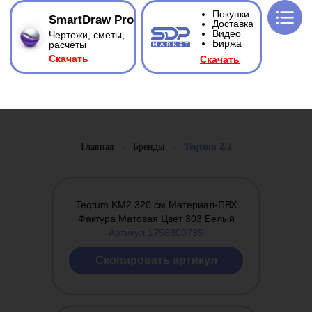
Покупки
SmartDraw Pro
Доставка
Видео
Чертежи, сметы,
Биржа
расчёты
Ска
чать
Ска
чать
Главная
→
Бренды
→
Teqtum 2/2
Teqtum KM2 320 см Материал-ПВХ
Фактура Матовая Цвет 303 Белый
Артикул 1756800735
Cкопировать артикул