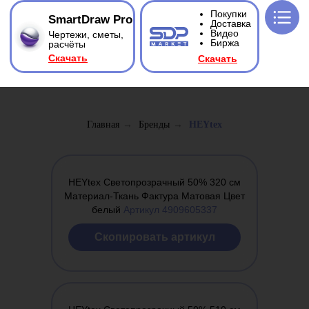
Покупки
SmartDraw Pro
Доставка
Видео
Чертежи, сметы,
Биржа
расчёты
Ска
чать
Ска
чать
Главная
→
Бренды
→
HEYtex
HEYtex Светопрозрачный 50% 320 см
Материал-Ткань Фактура Матовая Цвет
белый
Артикул 4909605337
Cкопировать артикул