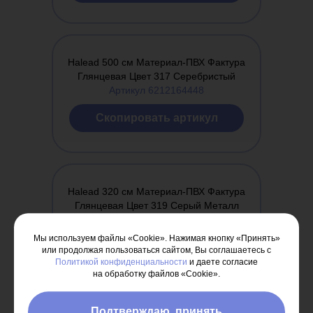
Halead 500 см Материал-ПВХ Фактура
Глянцевая Цвет 317 Серебристый
Артикул 6212164448
Cкопировать артикул
Halead 320 см Материал-ПВХ Фактура
Глянцевая Цвет 319 Серый Металл
Артикул 6212164449
Мы используем файлы «Cookie». Нажимая кнопку «Принять»
Cкопировать артикул
или продолжая пользоваться сайтом, Вы соглашаетесь с
Политикой конфиденциальности
и даете согласие
на обработку файлов «Cookie».
Подтверждаю, принять