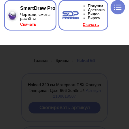
Покупки
SmartDraw Pro
Доставка
Видео
Чертежи, сметы,
Биржа
расчёты
Ска
чать
Ска
чать
Главная
→
Бренды
→
Halead 6/9
Halead 320 см Материал-ПВХ Фактура
Глянцевая Цвет 666 Зелёный
Артикул
2108619507
Cкопировать артикул